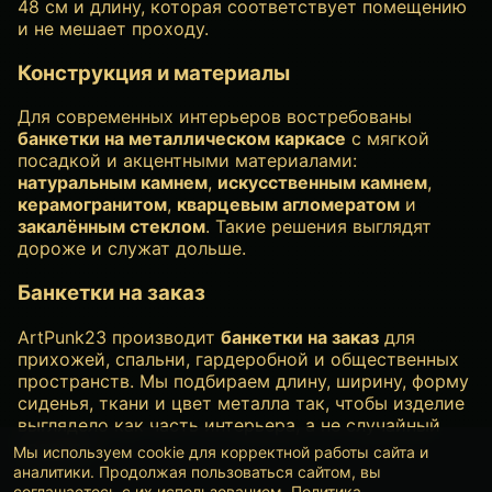
48 см и длину, которая соответствует помещению
и не мешает проходу.
Конструкция и материалы
Для современных интерьеров востребованы
банкетки на металлическом каркасе
с мягкой
посадкой и акцентными материалами:
натуральным камнем
,
искусственным камнем
,
керамогранитом
,
кварцевым агломератом
и
закалённым стеклом
. Такие решения выглядят
дороже и служат дольше.
Банкетки на заказ
ArtPunk23 производит
банкетки на заказ
для
прихожей, спальни, гардеробной и общественных
пространств. Мы подбираем длину, ширину, форму
сиденья, ткани и цвет металла так, чтобы изделие
выглядело как часть интерьера, а не случайный
предмет.
Мы используем cookie для корректной работы сайта и
аналитики. Продолжая пользоваться сайтом, вы
соглашаетесь с их использованием.
Политика