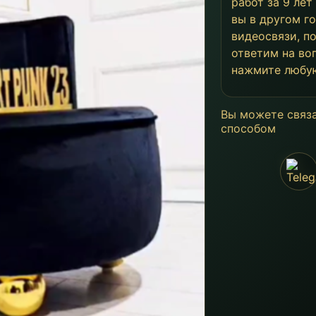
работ за 9 лет
вы в другом г
видеосвязи, п
ответим на во
нажмите любу
Вы можете связ
способом