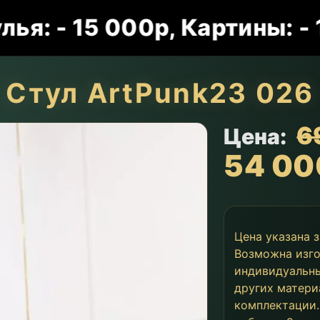
 15 000р, Картины: - 15 0
Стул ArtPunk23 026
6
Цена:
54 00
Цена указана 
Возможна изго
индивидуальны
других матери
комплектации.