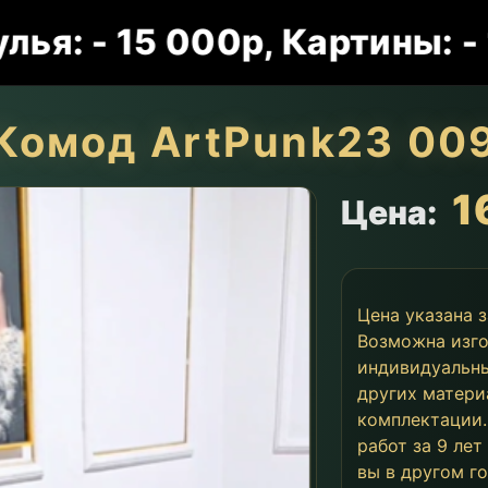
 15 000р, Картины: - 15 00
Комод ArtPunk23 00
1
Цена:
Цена указана 
Возможна изго
индивидуальны
других матери
комплектации.
работ за 9 лет
вы в другом г