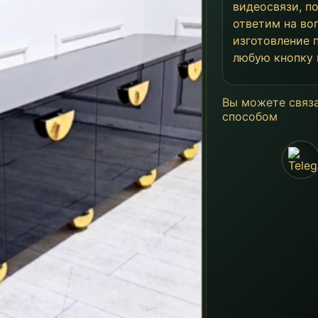
видеосвязи, п
ответим на во
изготовление
любую кнопку 
Вы можете связ
способом