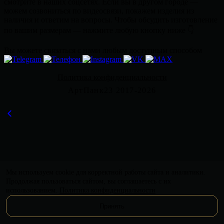
смотрите в наших соцсетях. Если вы в другом городе —
можем созвониться по видеосвязи, покажем изделия из
наличия и ответим на вопросы. Чтобы обсудить изготовление
по вашим размерам — нажмите любую кнопку ниже 👇
Вы можете связаться с нами любым доступным способом
Политика конфиденциальности
АртПанк23 2017-2026
Мы используем cookie для корректной работы сайта и аналитики.
Продолжая пользоваться сайтом, вы соглашаетесь с их
использованием.
Политика конфиденциальности
Принять