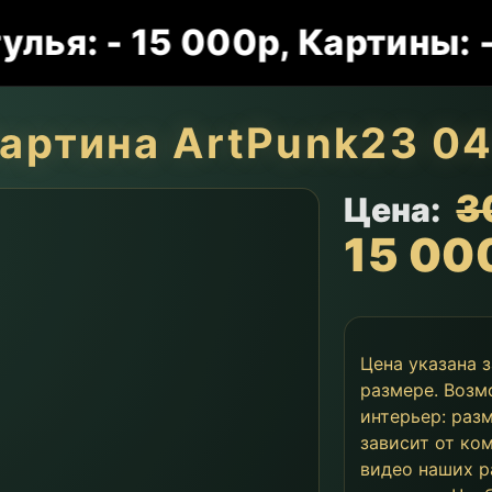
 - 15 000р, Картины: - 15
артина ArtPunk23 0
3
Цена:
15 00
Цена указана 
размере. Возм
интерьер: раз
зависит от ко
видео наших р