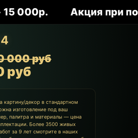
 000р.
Акция при покупк
44
0 000 руб
0 руб
за картину/декор в стандартном
ожна изготовление под ваш
мер, палитра и материалы — цена
мплектации. Более 3500 живых
абот за 9 лет смотрите в наших