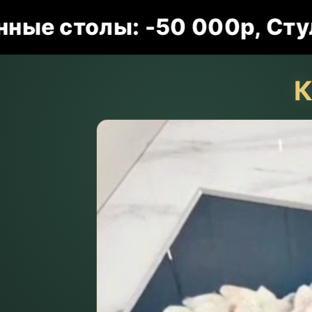
олы: -50 000р, Стулья: - 
К