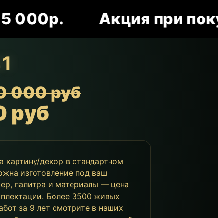
0р.
Акция при покупке к
41
0 000 руб
0 руб
за картину/декор в стандартном
ожна изготовление под ваш
мер, палитра и материалы — цена
мплектации. Более 3500 живых
абот за 9 лет смотрите в наших