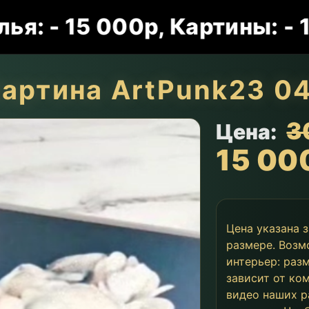
15 000р, Картины: - 15 00
артина ArtPunk23 0
3
Цена:
15 00
Цена указана 
размере. Возм
интерьер: раз
зависит от ко
видео наших р