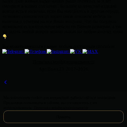
Более 3500 живых видео наших работ отснятых за 9 лет
смотрите в наших соц сетях . Большое количество изделий
всегда есть в наличии, если Вы находитесь в другом городе,
то можно созвонится по видео связи покажем мебель из
наличия и ответим на все Ваши вопросы. Что бы обсудить
возможность изготовления мебели по Вашим размерам, а так
же задать любой вопрос можно нажав на любую кнопку ниже
Вы можете связаться с нами любым доступным способом
Политика конфиденциальности
АртПанк23 2017-2026
Мы используем cookie для корректной работы сайта и аналитики.
Продолжая пользоваться сайтом, вы соглашаетесь с их
использованием.
Политика конфиденциальности
Принять