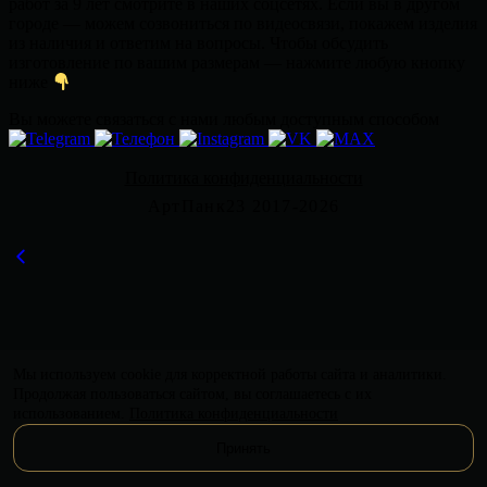
работ за 9 лет смотрите в наших соцсетях. Если вы в другом
городе — можем созвониться по видеосвязи, покажем изделия
из наличия и ответим на вопросы. Чтобы обсудить
изготовление по вашим размерам — нажмите любую кнопку
ниже
Вы можете связаться с нами любым доступным способом
Политика конфиденциальности
АртПанк23 2017-2026
Мы используем cookie для корректной работы сайта и аналитики.
Продолжая пользоваться сайтом, вы соглашаетесь с их
использованием.
Политика конфиденциальности
Принять