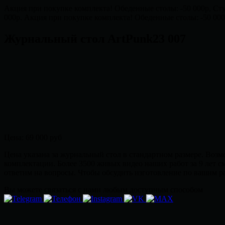
Акция при покупке комплекта! Обеденные столы: -50 000р, Стуль
000р.
Акция при покупке комплекта! Обеденные столы: -50 000р,
Журнальный стол ArtPunk23 007
Цена:
69 000 руб
Цена указана за журнальный стол в стандартном размере. Возм
комплектации. Более 3500 живых видео наших работ за 9 лет с
ответим на вопросы. Чтобы обсудить изготовление по вашим
Вы можете связаться с нами любым доступным способом