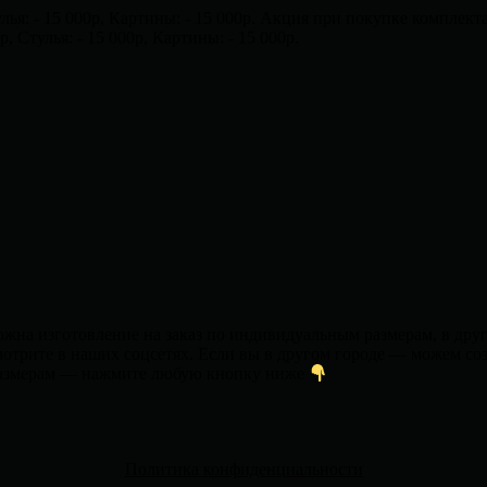
я: - 15 000р, Картины: - 15 000р.
Акция при покупке комплекта!
 Стулья: - 15 000р, Картины: - 15 000р.
ожна изготовление на заказ по индивидуальным размерам, в друг
мотрите в наших соцсетях. Если вы в другом городе — можем соз
 размерам — нажмите любую кнопку ниже
Политика конфиденциальности